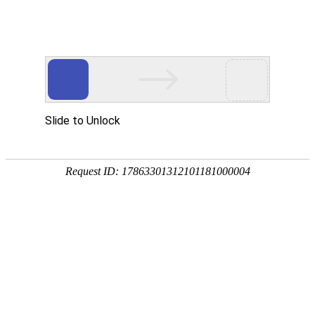
东阳市御临隆豪门体育国际官网有限公司！
新闻中心
招商加盟
专卖店展示
联系我们