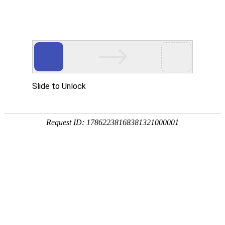
东阳市御临隆豪门体育国际官网有限公司！
新闻中心
招商加盟
专卖店展示
联系我们