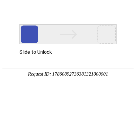
东阳市御临隆豪门体育国际官网有限公司！
新闻中心
招商加盟
专卖店展示
联系我们